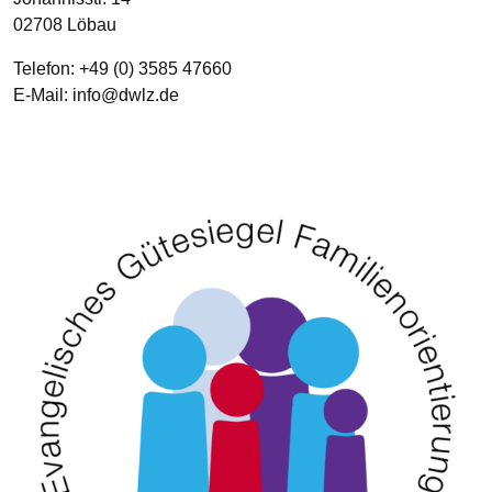
02708
Löbau
Telefon:
+49 (0) 3585 47660
E-Mail:
info­@­dwlz­.­de