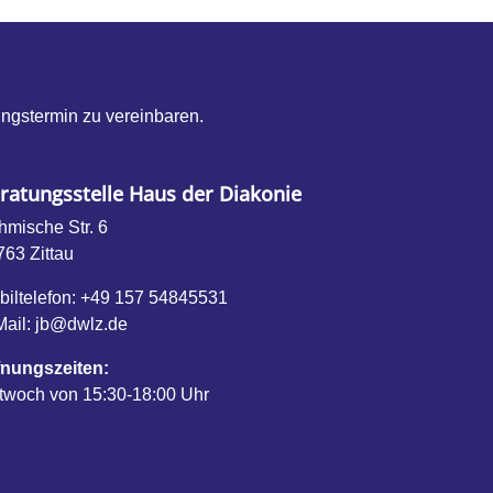
ungstermin zu vereinbaren.
ratungsstelle Haus der Diakonie
hmische Str. 6
763
Zittau
iltelefon:
+49 157 54845531
Mail:
jb@dwlz.de
fnungszeiten:
ttwoch von 15:30-18:00 Uhr