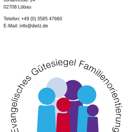
02708
Löbau
Telefon:
+49 (0) 3585 47660
E-Mail:
info­@­dwlz­.­de