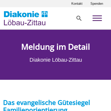
Direkt zur Hauptnavigation springen
Direkt zum Inhalt springen
Kontakt
Spenden
Meldung im Detail
Diakonie Löbau-Zittau
Home
Über uns
Aktuelles
Das evangelische Gütesiegel
Familienorientierung